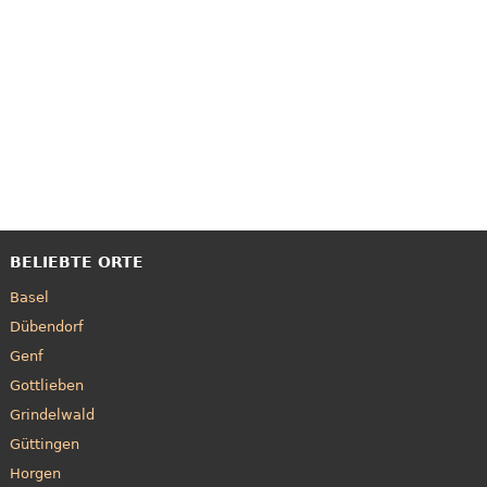
BELIEBTE ORTE
Basel
Dübendorf
Genf
Gottlieben
Grindelwald
Güttingen
Horgen