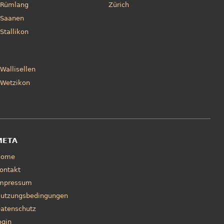
Rümlang
Zürich
Saanen
Stallikon
Wallisellen
Wetzikon
META
Home
ontakt
mpressum
utzungsbedingungen
atenschutz
ogin