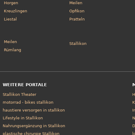
Horgen
Meilen
Kreuzlingen
Opfikon
Liestal
Pratteln
Meilen
Stallikon
Rümlang
WEITERE PORTALE
Stallikon Theater
motorrad - bikes stallikon
K
haustiere versorgen in stallikon
I
Lifestyle in Stallikon
N
Nahrungsergänzung in Stallikon
D
plastische chirurgie Stallikon
l