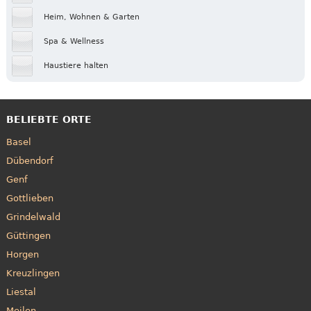
Heim, Wohnen & Garten
Spa & Wellness
Haustiere halten
BELIEBTE ORTE
Basel
Dübendorf
Genf
Gottlieben
Grindelwald
Güttingen
Horgen
Kreuzlingen
Liestal
Meilen