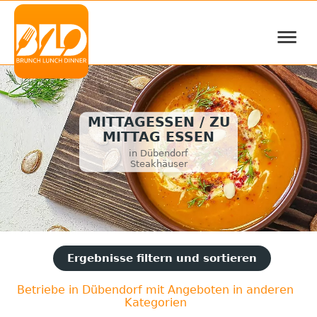
≡
MITTAGESSEN / ZU
MITTAG ESSEN
in Dübendorf
Steakhäuser
Ergebnisse filtern und sortieren
Betriebe in Dübendorf mit Angeboten in anderen
Kategorien