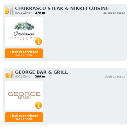
CHURRASCO STEAK & NIKKEI CUISINE
8001 Zürich
279 m
asiatisch essen
Tisch reservieren
book a table
GEORGE BAR & GRILL
8001 Zürich
299 m
deutsch essen
Tisch reservieren
book a table