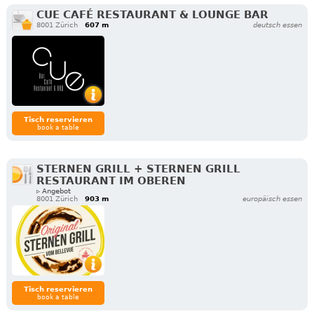
CUE CAFÉ RESTAURANT & LOUNGE BAR
8001 Zürich
607 m
deutsch essen
Tisch reservieren
book a table
STERNEN GRILL + STERNEN GRILL
RESTAURANT IM OBEREN
▹ Angebot
8001 Zürich
903 m
europäisch essen
Tisch reservieren
book a table