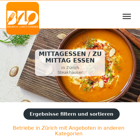
≡
MITTAGESSEN / ZU
MITTAG ESSEN
in Zürich
Steakhäuser
Ergebnisse filtern und sortieren
Betriebe in Zürich mit Angeboten in anderen
Kategorien