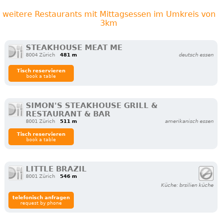
weitere Restaurants mit Mittagsessen im Umkreis von
3km
STEAKHOUSE MEAT ME
8004 Zürich
481 m
deutsch essen
Tisch reservieren
book a table
SIMON'S STEAKHOUSE GRILL &
RESTAURANT & BAR
8001 Zürich
511 m
amerikanisch essen
Tisch reservieren
book a table
LITTLE BRAZIL
8001 Zürich
546 m
Küche: brsilien küche
telefonisch anfragen
request by phone