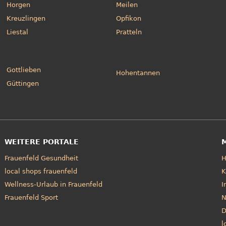
Horgen
Meilen
Kreuzlingen
Opfikon
Liestal
Pratteln
Gottlieben
Hohentannen
Güttingen
WEITERE PORTALE
Frauenfeld Gesundheit
local shops frauenfeld
K
Wellness-Urlaub in Frauenfeld
I
Frauenfeld Sport
N
D
l