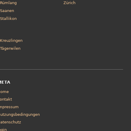
Rümlang
Zürich
Saanen
Stallikon
Kreuzlingen
Tägerwilen
META
Home
ontakt
mpressum
utzungsbedingungen
atenschutz
ogin