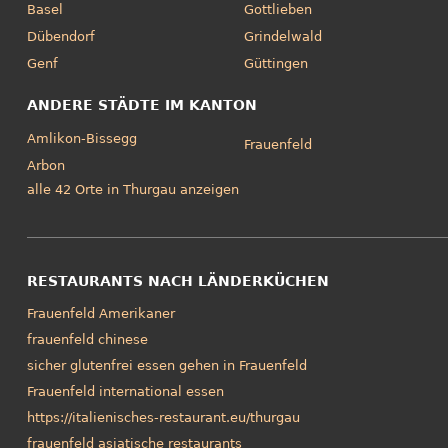
Basel
Gottlieben
Dübendorf
Grindelwald
Genf
Güttingen
ANDERE STÄDTE IM KANTON
Amlikon-Bissegg
Frauenfeld
Arbon
alle 42 Orte in Thurgau anzeigen
RESTAURANTS NACH LÄNDERKÜCHEN
Frauenfeld Amerikaner
frauenfeld chinese
sicher glutenfrei essen gehen in Frauenfeld
Frauenfeld international essen
https://italienisches-restaurant.eu/thurgau
frauenfeld asiatische restaurants