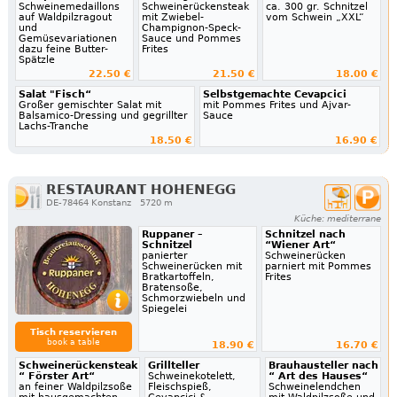
Schweinemedaillons
Schweinerückensteak
ca. 300 gr. Schnitzel
auf Waldpilzragout
mit Zwiebel-
vom Schwein „XXL“
und
Champignon-Speck-
Gemüsevariationen
Sauce und Pommes
dazu feine Butter-
Frites
Spätzle
22.50 €
21.50 €
18.00 €
Salat "Fisch“
Selbstgemachte Cevapcici
Großer gemischter Salat mit
mit Pommes Frites und Ajvar-
Balsamico-Dressing und gegrillter
Sauce
Lachs-Tranche
18.50 €
16.90 €
RESTAURANT HOHENEGG
DE-78464 Konstanz
5720 m
Küche: mediterrane
Ruppaner –
Schnitzel nach
Schnitzel
“Wiener Art“
panierter
Schweinerücken
Schweinerücken mit
parniert mit Pommes
Bratkartoffeln,
Frites
Bratensoße,
Schmorzwiebeln und
Spiegelei
Tisch reservieren
book a table
18.90 €
16.70 €
Schweinerückensteak
Grillteller
Brauhausteller nach
“ Förster Art“
Schweinekotelett,
“ Art des Hauses“
an feiner Waldpilzsoße
Fleischspieß,
Schweinelendchen