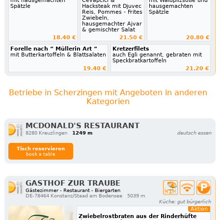
mit hausgemachten
Cevapcici &
mit Waldpilzsoße und
Spätzle
Hacksteak mit Djuvec
hausgemachten
Reis, Pommes - Frites
Spätzle
Zwiebeln,
hausgemachter Ajvar
& gemischter Salat
18.40 €
21.50 €
20.80 €
Forelle nach “ Müllerin Art “
Kretzerfilets
mit Butterkartoffeln & Blattsalaten
auch Egli genannt, gebraten mit
Speckbratkartoffeln
19.40 €
21.20 €
Betriebe in Scherzingen mit Angeboten in anderen
Kategorien
MCDONALD'S RESTAURANT
8280 Kreuzlingen
1249 m
deutsch essen
Tisch reservieren
book a table
GASTHOF ZUR TRAUBE
Gästezimmer - Restaurant - Biergarten
DE-78464 Konstanz/Staad am Bodensee
5039 m
Küche: gut bürgerlich
Aktion
Zwiebelrostbraten aus der Rinderhüfte