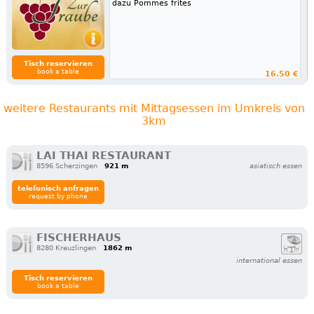
dazu Pommes frites
Tisch reservieren
book a table
16.50 €
weitere Restaurants mit Mittagsessen im Umkreis von
3km
LAI THAI RESTAURANT
8596 Scherzingen
921 m
asiatisch essen
telefonisch anfragen
request by phone
FISCHERHAUS
8280 Kreuzlingen
1862 m
international essen
Tisch reservieren
book a table