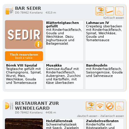
BAR SEDIR
DE-78462 Konstanz
4313 m
türkisch essen
Blätterteigtaschen
Lahmacun lV
gefüllt
Crepeteig überbacken
mit Rinderhackfleisch,
mit Rinderhackfleisch,
Gouda und
Spinat, Weichkäse,
Weichkäse. Dazu
Gouda und
Joghurtsauce und
Tomatensauce
Beilagensalat
Tisch reservieren
book a table
Börek VIII Spezial
Musakka
Bandnudeln
Teigtasche gefüllt mit
Gemüse-Auflauf mit
mit Rinderhackfleisch,
Champignons, Spinat,
Rinderhackfleisch,
Saisongemüse, Gouda
Wurst, Mais,
Auberginen, Zucchini
und Sahnesauce
Weichkäse, Gouda
und Kartoffeln, mit
und Tomatensauce
Käse überbacken
RESTAURANT ZUR
WENDELGARD
DE-78462 Konstanz
4436 m
deutsch essen - italienisch essen
Holzfällersteak
Zwiebelrostbraten
Schweinehalssteak
Rinderhüfte mit
mit Speck, Zwiebeln
Röstzwiebeln und