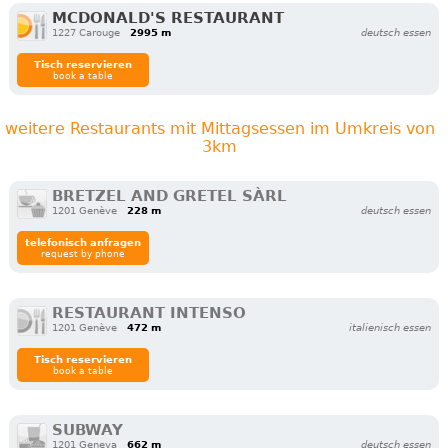
MCDONALD'S RESTAURANT
1227 Carouge
2995 m
deutsch essen
Tisch reservieren
book a table
weitere Restaurants mit Mittagsessen im Umkreis von
3km
BRETZEL AND GRETEL SÀRL
1201 Genève
228 m
deutsch essen
telefonisch anfragen
request by phone
RESTAURANT INTENSO
1201 Genève
472 m
italienisch essen
Tisch reservieren
book a table
SUBWAY
1201 Geneva
662 m
deutsch essen