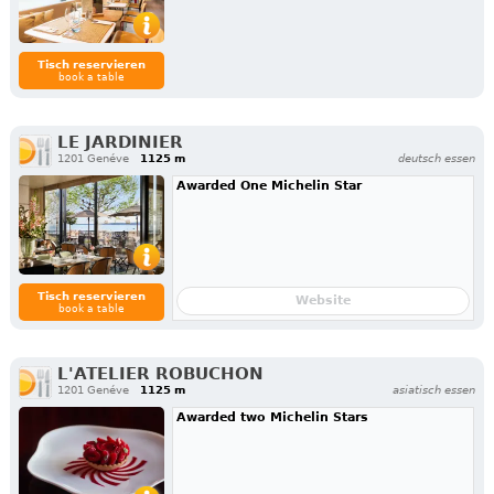
Tisch reservieren
book a table
LE JARDINIER
1201 Genéve
1125 m
deutsch essen
Awarded One Michelin Star
Tisch reservieren
Website
book a table
L'ATELIER ROBUCHON
1201 Genéve
1125 m
asiatisch essen
Awarded two Michelin Stars