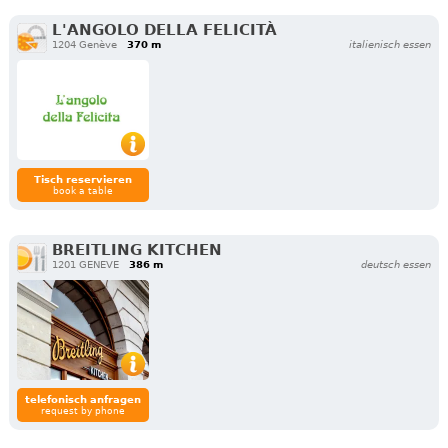
L'ANGOLO DELLA FELICITÀ
1204 Genève
370 m
italienisch essen
Tisch reservieren
book a table
BREITLING KITCHEN
1201 GENEVE
386 m
deutsch essen
telefonisch anfragen
request by phone