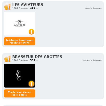
LES AVIATEURS
1204 Genève
479 m
deutsch essen
telefonisch anfragen
request by phone
BRASSEUR DES GROTTES
1201 Genève
565 m
italienisch essen
Tisch reservieren
book a table