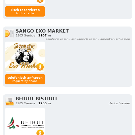
Tisch reservieren
book a table
SANGO EXO MARKET
1205 Genève
1167 m
asiatisch essen - afrikanisch essen - amerikanisch essen
telefonisch anfragen
request by phone
BEIRUT BISTROT
1205 Genève
1255 m
deutsch essen