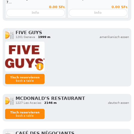
7…
0.00 SFr.
0.00 SFr.
Info
Info
FIVE GUYS
1201 Geneva
1999 m
amerikanisch essen
Tisch reservieren
book a table
MCDONALD'S RESTAURANT
1227 Les Acacias
2146 m
deutsch essen
Tisch reservieren
book a table
CAFÉ DES NÉGOCIANTS