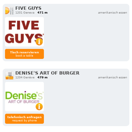
FIVE GUYS
1201 Geneva
471 m
amerikanisch essen
Tisch reservieren
book a table
DENISE'S ART OF BURGER
1204 Genève
479 m
amerikanisch essen
telefonisch anfragen
request by phone