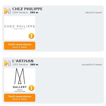
CHEZ PHILIPPE
1204 Genève
295 m
deutsch essen
Tisch reservieren
book a table
L'ARTISAN
1201 Genève
360 m
europäisch essen
Tisch reservieren
book a table