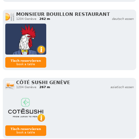
MONSIEUR BOUILLON RESTAURANT
1204 Genève
262 m
deutsch essen
Tisch reservieren
book a table
CÔTÉ SUSHI GENÈVE
1204 Genève
267 m
asiatisch essen
Tisch reservieren
book a table