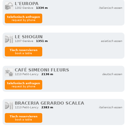
L'EUROPA
1202 Genève
1334 m
italienisch essen
telefonisch anfragen
request by phone
LE SHOGUN
1207 Genève
1351 m
asiatisch essen
Tisch reservieren
book a table
CAFÉ SIMEONI FLEURS
1213 Petit-Lancy
2136 m
deutsch essen
telefonisch anfragen
request by phone
BRACERIA GERARDO SCALEA
1213 Petit-Lancy
2383 m
italienisch essen
Tisch reservieren
book a table