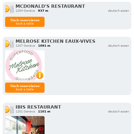
MCDONALD'S RESTAURANT
1204 Genève
937 m
deutsch essen
Tisch reservieren
book a table
MELROSE KITCHEN EAUX-VIVES
1207 Genève
1091 m
deutsch essen
Tisch reservieren
book a table
IBIS RESTAURANT
1201 Geneva
1101 m
deutsch essen