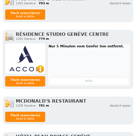
1201 Genève
703 m
deutsch essen
Tisch reservieren
book a table
RÉSIDENCE STUDIO GENÈVE CENTRE
1201 Geneva
774 m
Nur 5 Minuten vom Genfer See entfernt.
Tisch reservieren
Info
book a table
MCDONALD'S RESTAURANT
1205 Genève
781 m
deutsch essen
Tisch reservieren
book a table