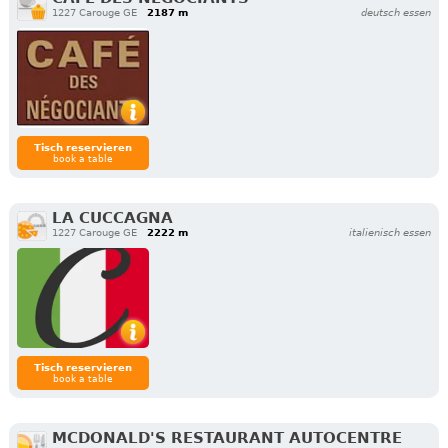
1227 Carouge GE
2187 m
deutsch essen
Tisch reservieren
book a table
LA CUCCAGNA
1227 Carouge GE
2222 m
italienisch essen
Tisch reservieren
book a table
MCDONALD'S RESTAURANT AUTOCENTRE