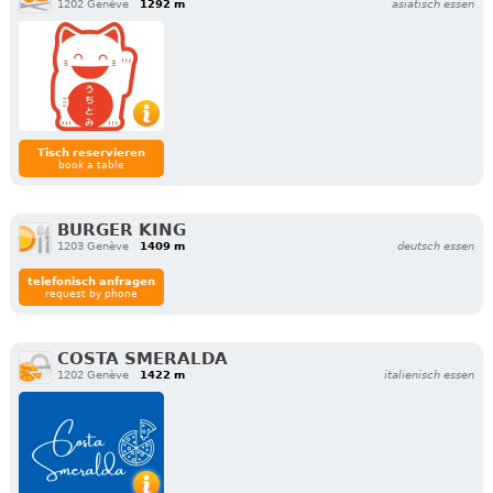
1202 Genève
1292 m
asiatisch essen
Tisch reservieren
book a table
BURGER KING
1203 Genève
1409 m
deutsch essen
telefonisch anfragen
request by phone
COSTA SMERALDA
1202 Genève
1422 m
italienisch essen