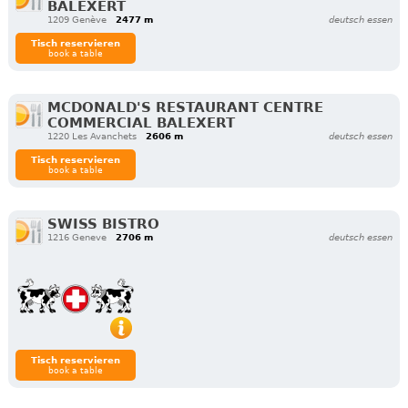
BALEXERT
1209 Genève
2477 m
deutsch essen
Tisch reservieren
book a table
MCDONALD'S RESTAURANT CENTRE
COMMERCIAL BALEXERT
1220 Les Avanchets
2606 m
deutsch essen
Tisch reservieren
book a table
SWISS BISTRO
1216 Geneve
2706 m
deutsch essen
Tisch reservieren
book a table