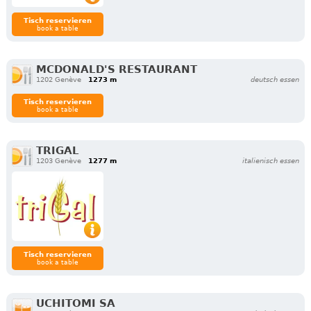
Tisch reservieren
book a table
MCDONALD'S RESTAURANT
1202 Genève
1273 m
deutsch essen
Tisch reservieren
book a table
TRIGAL
1203 Genève
1277 m
italienisch essen
Tisch reservieren
book a table
UCHITOMI SA