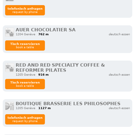
telefonisch anfragen
request by phone
AUER CHOCOLATIER SA
1204 Genève
762 m
deutsch essen
Tisch reservieren
book a table
RED AND RED SPECIALTY COFFEE &
REFORMER PILATES
1205 Genève
916 m
deutsch essen
Tisch reservieren
book a table
BOUTIQUE BRASSERIE LES PHILOSOPHES
1205 Genève
1127 m
deutsch essen
telefonisch anfragen
request by phone