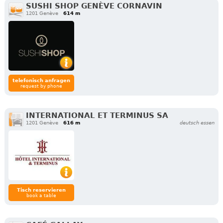
SUSHI SHOP GENÈVE CORNAVIN
1201 Genève
614 m
telefonisch anfragen
request by phone
INTERNATIONAL ET TERMINUS SA
1201 Genève
616 m
deutsch essen
Tisch reservieren
book a table