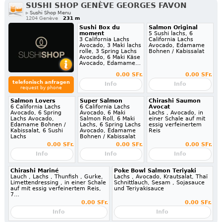
SUSHI SHOP GENÈVE GEORGES FAVON
▹ Sushi Shop Menu
1204 Genève
231 m
Sushi Box du
Salmon Original
moment
5 Sushi lachs, 6
3 California Lachs
California Lachs
Avocado, 3 Maki lachs
Avocado, Edamame
rolle, 3 Spring Lachs
Bohnen / Kabissalat
Avocado, 6 Maki Käse
Avocado, Edamame…
0.00 SFr.
0.00 SFr.
telefonisch anfragen
Info
Info
request by phone
Salmon Lovers
Super Salmon
Chirashi Saumon
6 California Lachs
6 California Lachs
Avocat
Avocado, 6 Spring
Avocado, 6 Maki
Lachs , Avocado, in
Lachs Avocado,
Salmon Roll, 6 Maki
einer Schale auf mit
Edamame Bohnen /
Lachs, 6 Spring Lachs
essig verfeinertem
Kabissalat, 6 Sushi
Avocado, Edamame
Reis
Lachs
Bohnen / Kabissalat
0.00 SFr.
0.00 SFr.
0.00 SFr.
Info
Info
Info
Chirashi Mariné
Poke Bowl Salmon Teriyaki
Lauch , Lachs , Thunfish , Gurke,
Lachs , Avocado, Krautsalat, Thaï
Limettendressing , in einer Schale
Schnittlauch, Sesam , Sojasauce
auf mit essig verfeinertem Reis,
und Teriyakisauce
7…
0.00 SFr.
0.00 SFr.
Info
Info