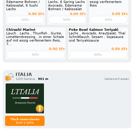
Edamame Bohnen /
Lachs, 6 Spring Lachs
essig verfeinertem
Kabissalat, 6 Sushi
Avocado, Edamame
Reis
Lachs
Bohnen / Kabissalat
0.00 SFr.
0.00 SFr.
0.00 SFr.
Info
Info
Info
Chirashi Mariné
Poke Bowl Salmon Teriyaki
Lauch , Lachs , Thunfish , Gurke,
Lachs , Avocado, Krautsalat, Thaï
Limettendressing , in einer Schale
Schnittlauch, Sesam , Sojasauce
auf mit essig verfeinertem Reis,
und Teriyakisauce
7…
0.00 SFr.
0.00 SFr.
Info
Info
ITALIA
1205 Genève
901 m
italienisch essen
Tisch reservieren
book a table