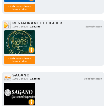
Tisch reservieren
book a table
RESTAURANT LE FIGUIER
1203 Genève
1582 m
deutsch essen
Tisch reservieren
book a table
SAGANO
1202 Genève
1628 m
asiatisch essen