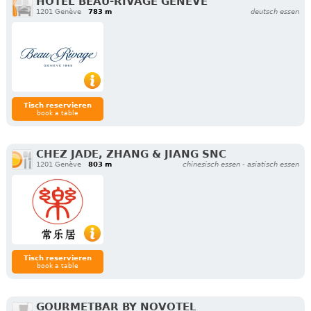
HÔTEL BEAU-RIVAGE GENÈVE
1201 Genève
783 m
deutsch essen
Tisch reservieren
book a table
CHEZ JADE, ZHANG & JIANG SNC
1201 Genève
803 m
chinesisch essen - asiatisch essen
Tisch reservieren
book a table
GOURMETBAR BY NOVOTEL