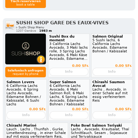
Tisch reservieren
book a table
SUSHI SHOP GARE DES EAUX-VIVES
▹ Sushi Shop Menu
1207 Genève
1983 m
Sushi Box du
Salmon Original
moment
5 Sushi lachs, 6
3 California Lachs
California Lachs
Avocado, 3 Maki lachs
Avocado, Edamame
rolle, 3 Spring Lachs
Bohnen / Kabissalat
Avocado, 6 Maki Käse
Avocado, Edamame…
0.00 SFr.
0.00 SFr.
telefonisch anfragen
Info
Info
request by phone
Salmon Lovers
Super Salmon
Chirashi Saumon
6 California Lachs
6 California Lachs
Avocat
Avocado, 6 Spring
Avocado, 6 Maki
Lachs , Avocado, in
Lachs Avocado,
Salmon Roll, 6 Maki
einer Schale auf mit
Edamame Bohnen /
Lachs, 6 Spring Lachs
essig verfeinertem
Kabissalat, 6 Sushi
Avocado, Edamame
Reis
Lachs
Bohnen / Kabissalat
0.00 SFr.
0.00 SFr.
0.00 SFr.
Info
Info
Info
Chirashi Mariné
Poke Bowl Salmon Teriyaki
Lauch , Lachs , Thunfish , Gurke,
Lachs , Avocado, Krautsalat, Thaï
Limettendressing , in einer Schale
Schnittlauch, Sesam , Sojasauce
auf mit essig verfeinertem Reis,
und Teriyakisauce