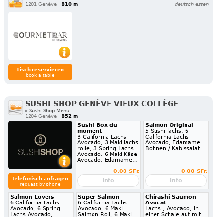
1201 Genève
810 m
deutsch essen
Tisch reservieren
book a table
SUSHI SHOP GENÈVE VIEUX COLLÈGE
▹ Sushi Shop Menu
1204 Genève
852 m
Sushi Box du
Salmon Original
moment
5 Sushi lachs, 6
3 California Lachs
California Lachs
Avocado, 3 Maki lachs
Avocado, Edamame
rolle, 3 Spring Lachs
Bohnen / Kabissalat
Avocado, 6 Maki Käse
Avocado, Edamame…
0.00 SFr.
0.00 SFr.
telefonisch anfragen
Info
Info
request by phone
Salmon Lovers
Super Salmon
Chirashi Saumon
6 California Lachs
6 California Lachs
Avocat
Avocado, 6 Spring
Avocado, 6 Maki
Lachs , Avocado, in
Lachs Avocado,
Salmon Roll, 6 Maki
einer Schale auf mit