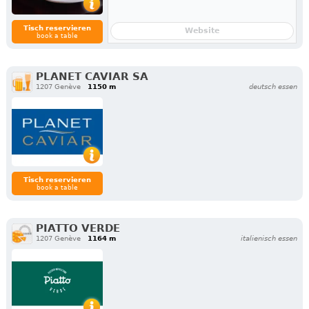
Tisch reservieren
Website
book a table
PLANET CAVIAR SA
1207 Genève
1150 m
deutsch essen
Tisch reservieren
book a table
PIATTO VERDE
1207 Genève
1164 m
italienisch essen