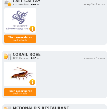
CAFÉ GALLAY
1205 Genève
676 m
europäisch essen
Tisch reservieren
book a table
CORAIL ROSE
1201 Genève
692 m
europäisch essen
Tisch reservieren
book a table
MCDONALD'S RESTAURANT