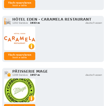
Tisch reservieren
book a table
HÔTEL EDEN - CARAMELA RESTAURANT
1202 Genève
1933 m
deutsch essen
Tisch reservieren
book a table
PÂTISSERIE MAGE
1208 Genève
1957 m
deutsch essen