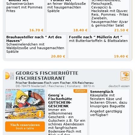
“Wiener Art“
“ Förster Art“
Schweinekotelett,
Schweinerücken
an feiner Waldpilzsoße
Fleischspieß,
parniert mit Pommes
mit hausgemachten
Cevapcici &
Frites
Spätzle
Hacksteak mit Djuvec
Reis, Pommes - Frites
Zwiebeln,
hausgemachter Ajvar
& gemischter Salat
16.70 €
18.40 €
21.50 €
Brauhausteller nach “ Art des
Forelle nach “ Müllerin Art “
Hauses“
mit Butterkartoffeln & Blattsalaten
Schweinelendchen mit
Waldpilzsoße und hausgemachten
Spätzle
20.80 €
19.40 €
GEORG'S FISCHERHÜTTE
FISCHRESTAURANT
Frischer Bodensee-Fisch vom Fischer, KN-Reichenau
DE-78479 Niederzell / Reichenau | Konstanz
8873 m
deutsch essen
Aktion
Sennerglück
Georg`s
Käseplatte mit
Fischerhütte
feinstem Käse und
GUTSCHEIN-
leckeren Oliven, dazu
GESCHENK
knuspriges Baguette
Immer ein
Angebot ganztägig
willkommenes
verfügbar!
Geschenk - ein
Gutschein z.B. für ein
schönes Abendessen
Tisch reservieren
mit fangfrischem
book a table
Bodensee-Fisch mit