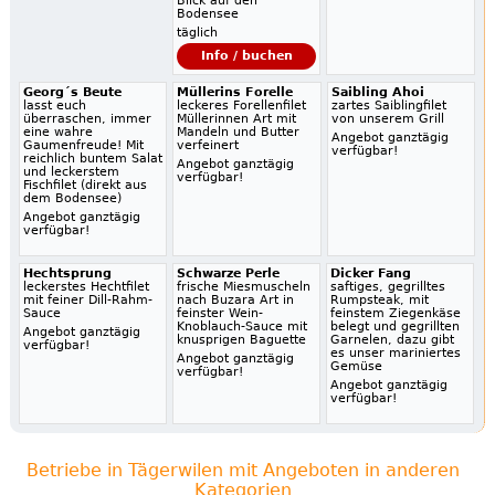
Blick auf den
Bodensee
täglich
Info / buchen
Georg´s Beute
Müllerins Forelle
Saibling Ahoi
lasst euch
leckeres Forellenfilet
zartes Saiblingfilet
überraschen, immer
Müllerinnen Art mit
von unserem Grill
eine wahre
Mandeln und Butter
Angebot ganztägig
Gaumenfreude! Mit
verfeinert
verfügbar!
reichlich buntem Salat
Angebot ganztägig
und leckerstem
verfügbar!
Fischfilet (direkt aus
dem Bodensee)
Angebot ganztägig
verfügbar!
Hechtsprung
Schwarze Perle
Dicker Fang
leckerstes Hechtfilet
frische Miesmuscheln
saftiges, gegrilltes
mit feiner Dill-Rahm-
nach Buzara Art in
Rumpsteak, mit
Sauce
feinster Wein-
feinstem Ziegenkäse
Knoblauch-Sauce mit
belegt und gegrillten
Angebot ganztägig
knusprigen Baguette
Garnelen, dazu gibt
verfügbar!
es unser mariniertes
Angebot ganztägig
Gemüse
verfügbar!
Angebot ganztägig
verfügbar!
Betriebe in Tägerwilen mit Angeboten in anderen
Kategorien