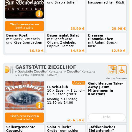
und Bratkartoffeln
hausgemachten Rösti
Tisch reservieren
book a table
23.90 €
29.90 €
Berner Rösti
Bauernsalat Salat
Elsässer
mit Speck, Zwiebeln
mit Schafskäse,
Flammkuchen
und Käse überbacken
Oliven, Zwiebeln,
mit Rahm, Speck,
Paprika, Tomate
Käse
16.50 €
14.50 €
12.50 €
GASTSTÄTTE ZIEGELHOF
▹ Gaststätte Ziegelhof Konstanz
▹ Ziegelhof Konstanz
DE-78467 Konstanz
4282 m
deutsch essen
Aktion
Gerichte zum Take-
Lunch-Club
Away | Zum
10 x Essen = 1 Lunch-
Mitnehmen in
Club Essen gratis
Konstanz
Montag bis Freitag
11.30 bis 14.00
Tisch reservieren
Info
book a table
ab 6.50 €
Selbstgemachte
Salat "Fisch“
„Afrikanisches
Cevapcici
Großer gemischter
Elefantenohr“