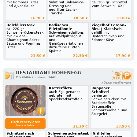
mit Pommes Frites
Salat mit Balsamico-
ca. 300 gr. Schnitzel
und Ajvar-Sauce
Dressing und
vom Schwein „XXL“
gegrillter Lachs-
Tranche
16.90 €
18.50 €
18.00 €
Holzfällersteak
Badisches
Ziegelhof Cordon-
ca. 220 gr.
Filetpfännle
Bleu | Klassisch
Schweinerückensteak
Schweinemedaillons
gefüllt mit
mit Zwiebel-
auf Waldpilzragout
Hinterschinken und
Champignon-Speck-
und
Edamer-Käse
Sauce und Pommes
Gemüsevariationen
Frites
dazu feine Butter-
Spätzle
21.50 €
22.50 €
17.90 €
RESTAURANT HOHENEGG
DE-78464 Konstanz
7442 m
Küche: mediterrane
Kretzerfilets
Ruppaner –
auch Egli genannt,
Schnitzel
gebraten mit
panierter
Speckbratkartoffeln
Schweinerücken mit
Bratkartoffeln,
Bratensoße,
Schmorzwiebeln und
Spiegelei
Tisch reservieren
book a table
21.20 €
18.90 €
Schnitzel nach
Schweinerückensteak
Grillteller