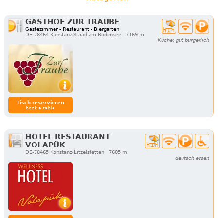
GASTHOF ZUR TRAUBE
Gästezimmer - Restaurant - Biergarten
DE-78464 Konstanz/Staad am Bodensee
7169 m
Küche: gut bürgerlich
Tisch reservieren
book a table
HOTEL RESTAURANT
VOLAPÜK
DE-78465 Konstanz-Litzelstetten
7605 m
deutsch essen