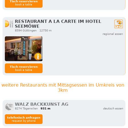
Tisch reservieren
book a table
RESTAURANT A LA CARTE IM HOTEL
SEEMÖWE
8594 Güttingen
12750 m
regional essen
Tisch reservieren
book a table
weitere Restaurants mit Mittagsessen im Umkreis von
3km
WALZ BACKKUNST AG
8274 Tägerwilen
931 m
deutsch essen
telefonisch anfragen
request by phone