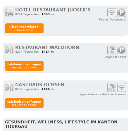
HOTEL RESTAURANT JUCKER'S
8274 Tägerwilen
1005 m
Küche: französisch
Tisch reservieren
book a table
RESTAURANT WALDHORN
8274 Tägerwilen
1414 m
regional essen
telefonisch anfragen
request by phone
GASTHAUS OCHSEN
8274 Tägerwilen
1444 m
regional essen - italienisch essen
telefonisch anfragen
request by phone
GESUNDHEIT, WELLNESS, LIFESTYLE IM KANTON
THURGAU