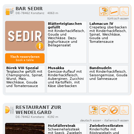
BAR SEDIR
DE-78462 Konstanz
4063 m
türkisch essen
Blätterteigtaschen
Lahmacun lV
gefüllt
Crepeteig überbacken
mit Rinderhackfleisch,
mit Rinderhackfleisch,
Gouda und
Spinat, Weichkäse,
Weichkäse. Dazu
Gouda und
Joghurtsauce und
Tomatensauce
Beilagensalat
Tisch reservieren
book a table
Börek VIII Spezial
Musakka
Bandnudeln
Teigtasche gefüllt mit
Gemüse-Auflauf mit
mit Rinderhackfleisch,
Champignons, Spinat,
Rinderhackfleisch,
Saisongemüse, Gouda
Wurst, Mais,
Auberginen, Zucchini
und Sahnesauce
Weichkäse, Gouda
und Kartoffeln, mit
und Tomatensauce
Käse überbacken
RESTAURANT ZUR
WENDELGARD
DE-78462 Konstanz
4192 m
deutsch essen - italienisch essen
Holzfällersteak
Zwiebelrostbraten
Schweinehalssteak
Rinderhüfte mit
mit Speck, Zwiebeln
Röstzwiebeln und