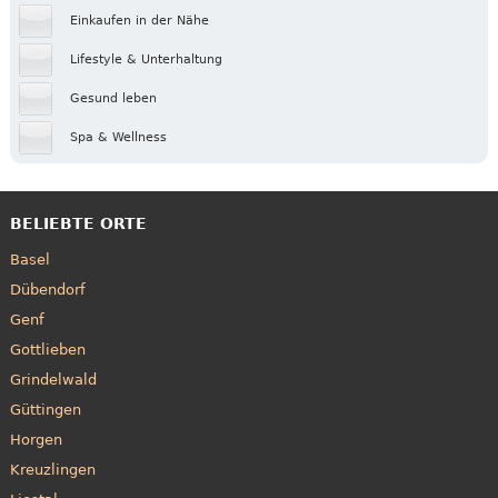
Einkaufen in der Nähe
Lifestyle & Unterhaltung
Gesund leben
Spa & Wellness
BELIEBTE ORTE
Basel
Dübendorf
Genf
Gottlieben
Grindelwald
Güttingen
Horgen
Kreuzlingen