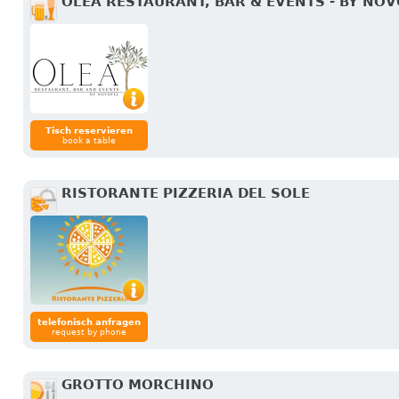
OLEA RESTAURANT, BAR & EVENTS - BY NO
Tisch reservieren
book a table
RISTORANTE PIZZERIA DEL SOLE
telefonisch anfragen
request by phone
GROTTO MORCHINO