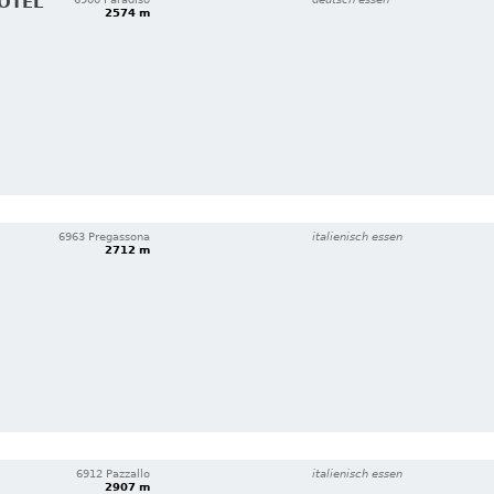
VOTEL
2574 m
6963 Pregassona
italienisch essen
2712 m
6912 Pazzallo
italienisch essen
2907 m