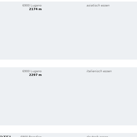
6900 Lugano
asiatisch essen
2174 m
6900 Lugano
italienisch essen
2297 m
6900 Paradiso
deutsch essen