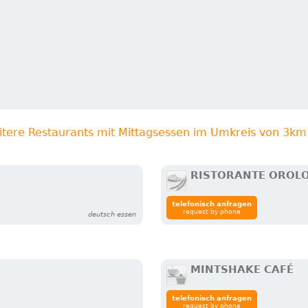
itere Restaurants mit Mittagsessen im Umkreis von 3km
RISTORANTE OROL
telefonisch anfragen
request by phone
deutsch essen
MINTSHAKE CAFÉ
telefonisch anfragen
request by phone