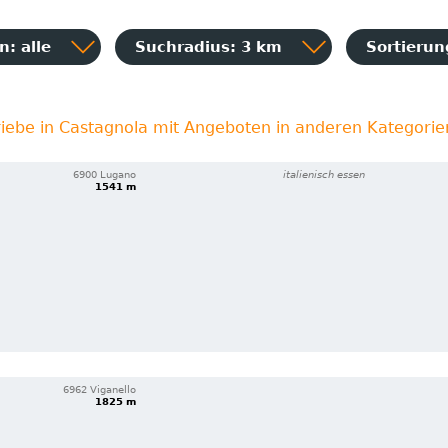
: alle
Suchradius: 3 km
Sortieru
riebe in Castagnola mit Angeboten in anderen Kategorie
6900 Lugano
italienisch essen
1541 m
6962 Viganello
1825 m