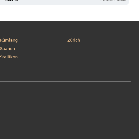
2942 m
italienisch essen
Rümlang
Zürich
Saanen
Stallikon