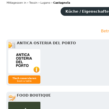
Mittagessen
in
›
Tessin
›
Lugano
›
Castagnola
Küche / Eigenschaften
Bet
ANTICA OSTERIA DEL PORTO
Tisch reservieren
book a table
FOOD BOUTIQUE