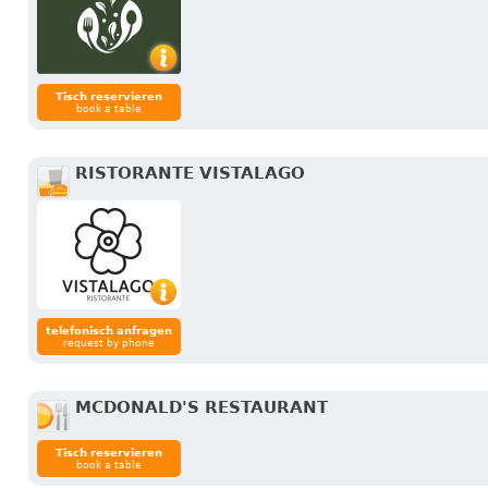
Tisch reservieren
book a table
RISTORANTE VISTALAGO
telefonisch anfragen
request by phone
MCDONALD'S RESTAURANT
Tisch reservieren
book a table