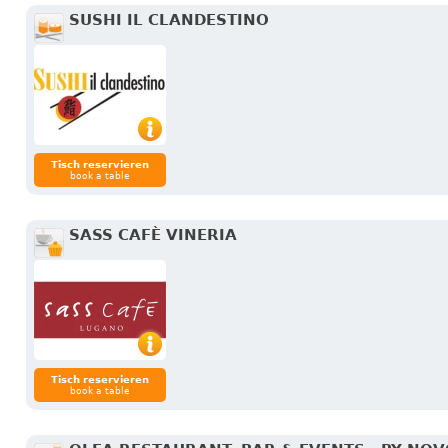
SUSHI IL CLANDESTINO
Tisch reservieren
book a table
SASS CAFÈ VINERIA
Tisch reservieren
book a table