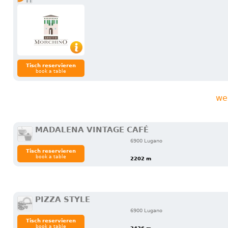
Tisch reservieren
book a table
we
MADALENA VINTAGE CAFÉ
6900 Lugano
Tisch reservieren
book a table
2202 m
PIZZA STYLE
6900 Lugano
Tisch reservieren
book a table