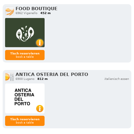
FOOD BOUTIQUE
6962 Viganello
452 m
Tisch reservieren
book a table
ANTICA OSTERIA DEL PORTO
6900 Lugano
812 m
italienisch essen
Tisch reservieren
book a table