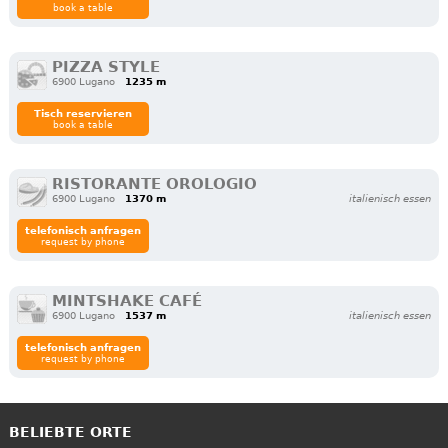
book a table
PIZZA STYLE
6900 Lugano
1235 m
Tisch reservieren
book a table
RISTORANTE OROLOGIO
6900 Lugano
1370 m
italienisch essen
telefonisch anfragen
request by phone
MINTSHAKE CAFÉ
6900 Lugano
1537 m
italienisch essen
telefonisch anfragen
request by phone
BELIEBTE ORTE