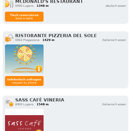
MCDONALD'S RESTAURANT
6900 Lugano
1348 m
deutsch essen
Tisch reservieren
book a table
RISTORANTE PIZZERIA DEL SOLE
6963 Pregassona
1429 m
italienisch essen
telefonisch anfragen
request by phone
SASS CAFÈ VINERIA
6900 Lugano
1548 m
italienisch essen