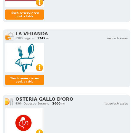
Tisch reservieren
book a table
LA VERANDA
6900 Lugano
1747 m
deutsch essen
Tisch reservieren
book a table
OSTERIA GALLO D'ORO
6964 Davesco-Soragno
2606 m
italienisch essen