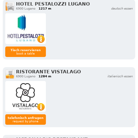
HOTEL PESTALOZZI LUGANO
6900 Lugano
1217 m
deutsch essen
Tisch reservieren
book a table
RISTORANTE VISTALAGO
6900 Lugano
1284 m
italienisch essen
telefonisch anfragen
request by phone