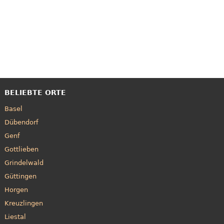
BELIEBTE ORTE
Basel
Dübendorf
Genf
Gottlieben
Grindelwald
Güttingen
Horgen
Kreuzlingen
Liestal