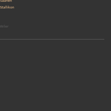
Saanen
Stallikon
Wiler