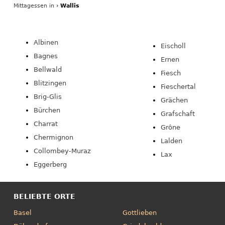
Mittagessen
in
›
Wallis
Albinen
Eischoll
Bagnes
Ernen
Bellwald
Fiesch
Blitzingen
Fieschertal
Brig-Glis
Grächen
Bürchen
Grafschaft
Charrat
Grône
Chermignon
Lalden
Collombey-Muraz
Lax
Eggerberg
BELIEBTE ORTE
Basel
Gottlieben