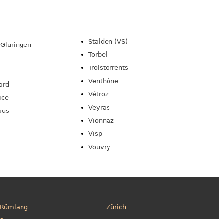
Stalden (VS)
Gluringen
Törbel
Troistorrents
Venthône
ard
Vétroz
ice
Veyras
aus
Vionnaz
Visp
Vouvry
Rümlang
Zürich