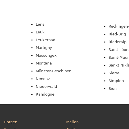
Lens
Reckingen-
Leuk
Ried-Brig
Leukerbad
Riederalp
Martigny
Saint-Léon
Massongex
Saint-Maur
Montana
Sankt Nikl
Münster-Geschinen
Sierre
Nendaz
Simplon
Niederwald
Sion
Randogne
Horgen
Meilen