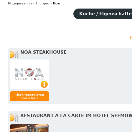
Mittagessen
in
›
Thurgau
›
Horn
Küche / Eigenschaften
B
NOA STEAKHOUSE
Tisch reservieren
book a table
RESTAURANT A LA CARTE IM HOTEL SEEMÖ