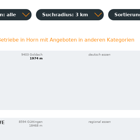
: alle
Suchradius: 3 km
Sortieru
etriebe in Horn mit Angeboten in anderen Kategorien
9403 Goldach
deutsch essen
1974 m
WE
8594 Güttingen
regional essen
18468 m