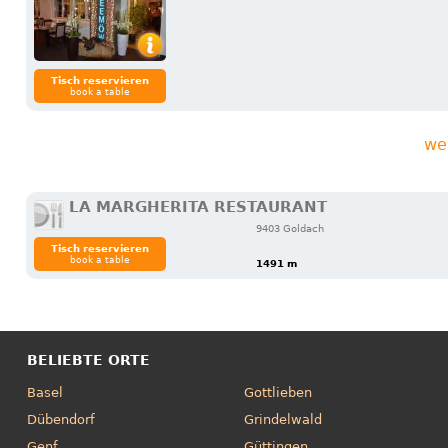
Tisch reservieren
book a table
we
LA MARGHERITA RESTAURANT
9403 Goldach
Tisch reservieren
book a table
1491 m
BELIEBTE ORTE
Basel
Gottlieben
Dübendorf
Grindelwald
Genf
Güttingen