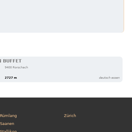
 BUFFET
9400 Rorschach
2727 m
deutsch essen
Rümlang
Zürich
Saanen
Stallikon