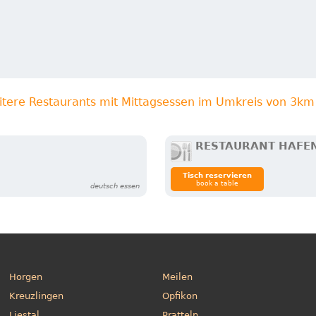
itere Restaurants mit Mittagsessen im Umkreis von 3km
RESTAURANT HAFEN
Tisch reservieren
book a table
deutsch essen
Horgen
Meilen
Kreuzlingen
Opfikon
Liestal
Pratteln