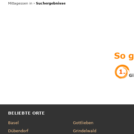
Mittagessen in
›
Suchergebnisse
BELIEBTE ORTE
Basel
Gottlieben
Dübendorf
Grindelwald