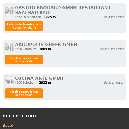
GASTRO BRODARD GMBH RESTAURANT
SAALBAU BAD
4552 Derendingen
1775 m
deutsch essen
telefonisch anfragen
request by phone
AKROPOLIS GREEK GMBH
4500 Solothurn
1884 m
griechisch essen
Tisch reservieren
book a table
CUCINA ARTE GMBH
4500 Solothurn
2912 m
deutsch essen
Tisch reservieren
book a table
BELIEBTE ORTE
Basel