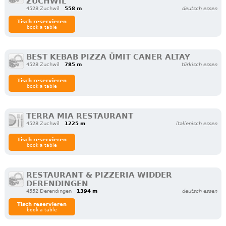
ZUCHWIL
4528 Zuchwil
558 m
deutsch essen
Tisch reservieren
book a table
BEST KEBAB PIZZA ÜMIT CANER ALTAY
4528 Zuchwil
785 m
türkisch essen
Tisch reservieren
book a table
TERRA MIA RESTAURANT
4528 Zuchwil
1225 m
italienisch essen
Tisch reservieren
book a table
RESTAURANT & PIZZERIA WIDDER
DERENDINGEN
4552 Derendingen
1394 m
deutsch essen
Tisch reservieren
book a table