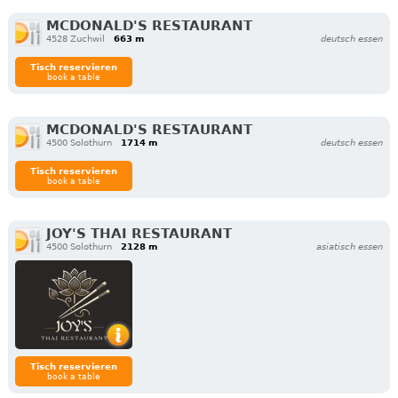
MCDONALD'S RESTAURANT
4528 Zuchwil
663 m
deutsch essen
Tisch reservieren
book a table
MCDONALD'S RESTAURANT
4500 Solothurn
1714 m
deutsch essen
Tisch reservieren
book a table
JOY'S THAI RESTAURANT
4500 Solothurn
2128 m
asiatisch essen
Tisch reservieren
book a table