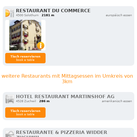
RESTAURANT DU COMMERCE
4500 Solothurn
2181 m
europäisch essen
Tisch reservieren
book a table
weitere Restaurants mit Mittagsessen im Umkreis von
3km
HOTEL RESTAURANT MARTINSHOF AG
4528 Zuchwil
286 m
amerikanisch essen
Tisch reservieren
book a table
RESTAURANTE & PIZZERIA WIDDER