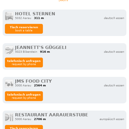
HOTEL STERNEN
5032 Aarau
311 m
deutsch essen
Tisch reservieren
book a table
JEANNETT'S GÜGGELI
5023 Biberstein
916 m
deutsch essen
telefonisch anfragen
request by phone
JMS FOOD CITY
5000 Aarau
2564 m
deutsch essen
telefonisch anfragen
request by phone
RESTAURANT AARAUERSTUBE
5000 Aarau
2706 m
europäisch essen
Tisch reservieren