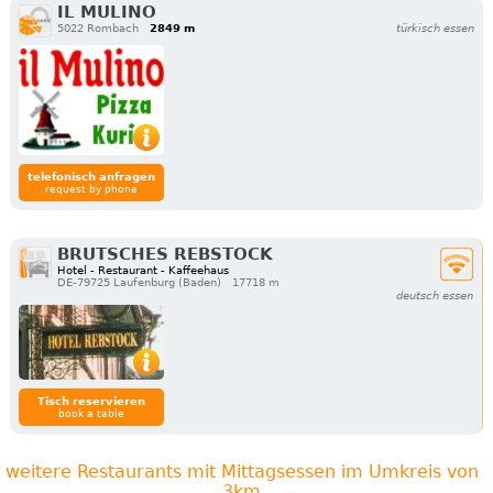
IL MULINO
5022 Rombach
2849 m
türkisch essen
telefonisch anfragen
request by phone
BRUTSCHES REBSTOCK
Hotel - Restaurant - Kaffeehaus
DE-79725 Laufenburg (Baden)
17718 m
deutsch essen
Tisch reservieren
book a table
weitere Restaurants mit Mittagsessen im Umkreis von
3km