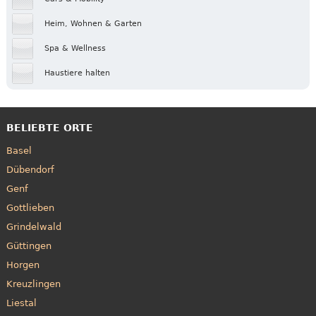
Heim, Wohnen & Garten
Spa & Wellness
Haustiere halten
BELIEBTE ORTE
Basel
Dübendorf
Genf
Gottlieben
Grindelwald
Güttingen
Horgen
Kreuzlingen
Liestal