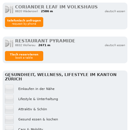
CORIANDER LEAF IM VOLKSHAUS
8820 Wädenswil
2586 m
deutsch essen
telefonisch anfragen
request by phone
RESTAURANT PYRAMIDE
8832 Wollerau
2671 m
deutsch essen
Tisch reservieren
book a table
GESUNDHEIT, WELLNESS, LIFESTYLE IM KANTON
ZÜRICH
Einkaufen in der Nähe
Lifestyle & Unterhaltung
Attraktiv & Schön
Gesund essen & kochen
Cars & Mobility