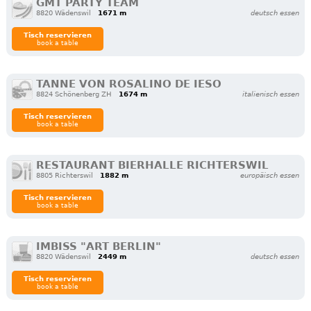
GMT PARTY TEAM
8820 Wädenswil
1671 m
deutsch essen
Tisch reservieren
book a table
TANNE VON ROSALINO DE IESO
8824 Schönenberg ZH
1674 m
italienisch essen
Tisch reservieren
book a table
RESTAURANT BIERHALLE RICHTERSWIL
8805 Richterswil
1882 m
europäisch essen
Tisch reservieren
book a table
IMBISS "ART BERLIN"
8820 Wädenswil
2449 m
deutsch essen
Tisch reservieren
book a table