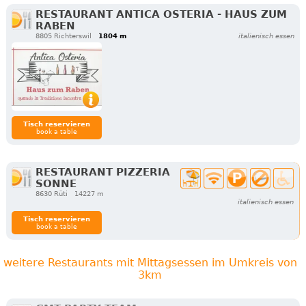
RESTAURANT ANTICA OSTERIA - HAUS ZUM
RABEN
8805 Richterswil
1804 m
italienisch essen
Tisch reservieren
book a table
RESTAURANT PIZZERIA
SONNE
8630 Rüti
14227 m
italienisch essen
Tisch reservieren
book a table
weitere Restaurants mit Mittagsessen im Umkreis von
3km