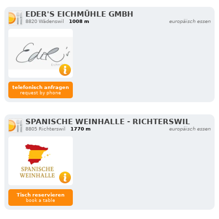
EDER'S EICHMÜHLE GMBH
8820 Wädenswil
1008 m
europäisch essen
telefonisch anfragen
request by phone
SPANISCHE WEINHALLE - RICHTERSWIL
8805 Richterswil
1770 m
europäisch essen
Tisch reservieren
book a table