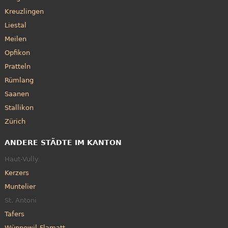
Kreuzlingen
Liestal
Meilen
Opfikon
Pratteln
Rümlang
Saanen
Stallikon
Zürich
ANDERE STÄDTE IM KANTON
Haut-Vully
Kerzers
Muntelier
St. Antoni
Tafers
Wünnewil-Flamatt