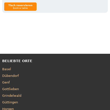
Tisch reservieren
book a table
BELIEBTE ORTE
Basel
Dübendorf
Genf
Gottlieben
Grindelwald
Güttingen
Horgen