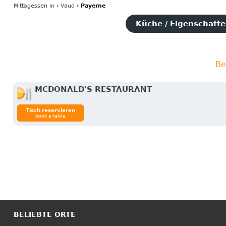
Mittagessen
in
›
Vaud
›
Payerne
Küche / Eigenschaften
Be
MCDONALD'S RESTAURANT
Tisch reservieren
book a table
BELIEBTE ORTE