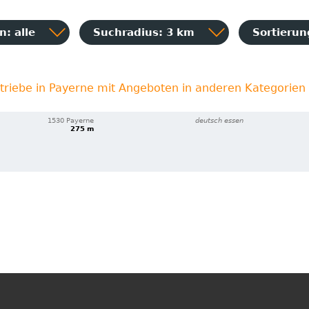
: alle
Suchradius: 3 km
Sortieru
triebe in Payerne mit Angeboten in anderen Kategorien
1530 Payerne
deutsch essen
275 m