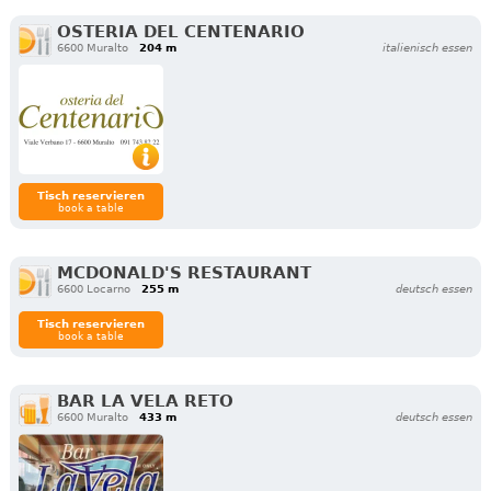
OSTERIA DEL CENTENARIO
6600 Muralto
204 m
italienisch essen
Tisch reservieren
book a table
MCDONALD'S RESTAURANT
6600 Locarno
255 m
deutsch essen
Tisch reservieren
book a table
BAR LA VELA RETO
6600 Muralto
433 m
deutsch essen