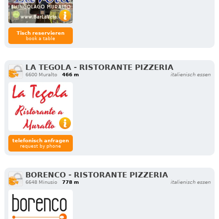
Tisch reservieren
book a table
LA TEGOLA - RISTORANTE PIZZERIA
6600 Muralto
466 m
italienisch essen
telefonisch anfragen
request by phone
BORENCO - RISTORANTE PIZZERIA
6648 Minusio
778 m
italienisch essen