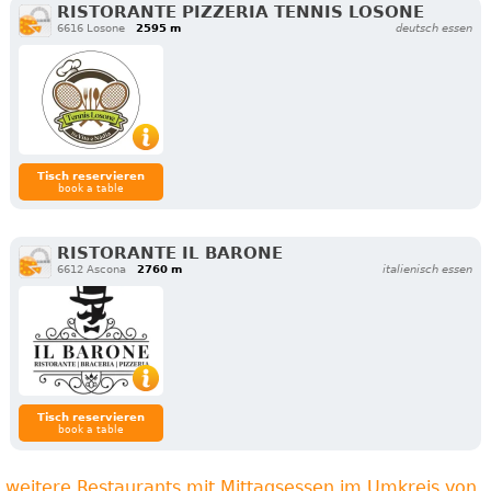
RISTORANTE PIZZERIA TENNIS LOSONE
6616 Losone
2595 m
deutsch essen
Tisch reservieren
book a table
RISTORANTE IL BARONE
6612 Ascona
2760 m
italienisch essen
Tisch reservieren
book a table
weitere Restaurants mit Mittagsessen im Umkreis von