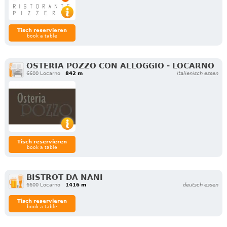
Tisch reservieren
book a table
OSTERIA POZZO CON ALLOGGIO - LOCARNO
6600 Locarno
842 m
italienisch essen
Tisch reservieren
book a table
BISTROT DA NANI
6600 Locarno
1416 m
deutsch essen
Tisch reservieren
book a table