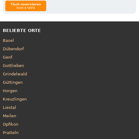
Tisch reservieren
book a table
BELIEBTE ORTE
Basel
Dübendorf
Genf
Gottlieben
Grindelwald
Güttingen
Horgen
Kreuzlingen
Liestal
Meilen
Opfikon
Pratteln