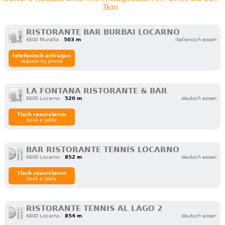
3km
RISTORANTE BAR BURBAI LOCARNO
6600 Muralto
503 m
italienisch essen
telefonisch anfragen
request by phone
LA FONTANA RISTORANTE & BAR
6600 Locarno
520 m
deutsch essen
Tisch reservieren
book a table
BAR RISTORANTE TENNIS LOCARNO
6600 Locarno
852 m
deutsch essen
Tisch reservieren
book a table
RISTORANTE TENNIS AL LAGO 2
6600 Locarno
854 m
deutsch essen