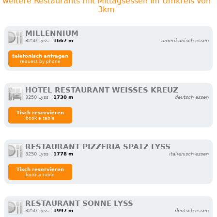
weitere Restaurants mit Mittagsessen im Umkreis von
3km
MILLENNIUM
3250 Lyss
1667 m
amerikanisch essen
telefonisch anfragen
request by phone
HOTEL RESTAURANT WEISSES KREUZ
3250 Lyss
1730 m
deutsch essen
Tisch reservieren
book a table
RESTAURANT PIZZERIA SPATZ LYSS
3250 Lyss
1778 m
italienisch essen
Tisch reservieren
book a table
RESTAURANT SONNE LYSS
3250 Lyss
1997 m
deutsch essen