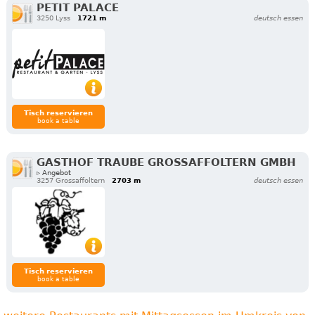
PETIT PALACE
3250 Lyss
1721 m
deutsch essen
Tisch reservieren
book a table
GASTHOF TRAUBE GROSSAFFOLTERN GMBH
▹ Angebot
3257 Grossaffoltern
2703 m
deutsch essen
Tisch reservieren
book a table