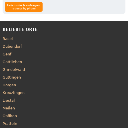
telefonisch anfragen
request by phone
BELIEBTE ORTE
Basel
Dübendorf
Genf
Gottlieben
Grindelwald
Güttingen
Horgen
Kreuzlingen
Liestal
Meilen
Opfikon
Pratteln