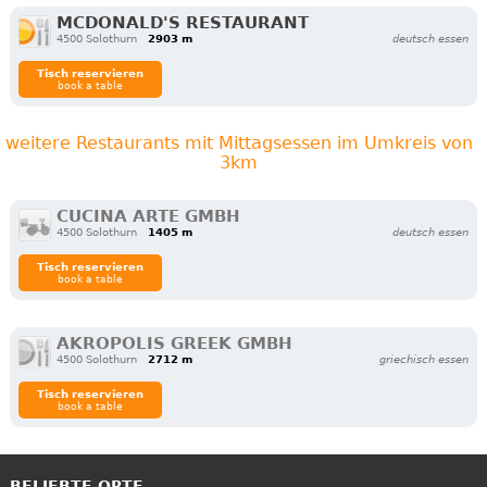
MCDONALD'S RESTAURANT
4500 Solothurn
2903 m
deutsch essen
Tisch reservieren
book a table
weitere Restaurants mit Mittagsessen im Umkreis von
3km
CUCINA ARTE GMBH
4500 Solothurn
1405 m
deutsch essen
Tisch reservieren
book a table
AKROPOLIS GREEK GMBH
4500 Solothurn
2712 m
griechisch essen
Tisch reservieren
book a table
BELIEBTE ORTE