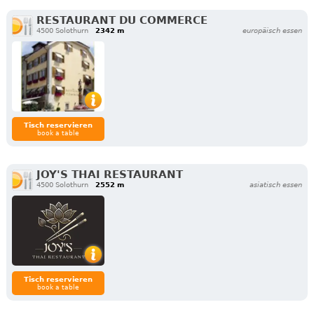
RESTAURANT DU COMMERCE
4500 Solothurn
2342 m
europäisch essen
Tisch reservieren
book a table
JOY'S THAI RESTAURANT
4500 Solothurn
2552 m
asiatisch essen
Tisch reservieren
book a table