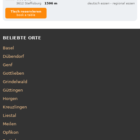
3612 Steffisburg
1596 m
deutsch essen - regional essen
Tisch reservieren
book a table
BELIEBTE ORTE
Basel
Dübendorf
Genf
Gottlieben
Grindelwald
Güttingen
Horgen
Kreuzlingen
Liestal
Meilen
Opfikon