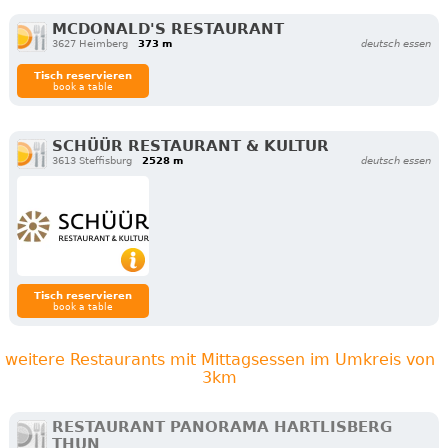
MCDONALD'S RESTAURANT
3627 Heimberg
373 m
deutsch essen
Tisch reservieren
book a table
SCHÜÜR RESTAURANT & KULTUR
3613 Steffisburg
2528 m
deutsch essen
Tisch reservieren
book a table
weitere Restaurants mit Mittagsessen im Umkreis von
3km
RESTAURANT PANORAMA HARTLISBERG
THUN