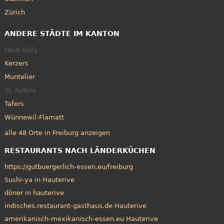
Zürich
ANDERE STÄDTE IM KANTON
Haut-Vully
Kerzers
Muntelier
St. Antoni
Tafers
Wünnewil-Flamatt
alle 48 Orte in Freiburg anzeigen
RESTAURANTS NACH LÄNDERKÜCHEN
https://gutbuergerlich-essen.eu/freiburg
Sushi-ya in Hauterive
döner in hauterive
indisches.restaurant-gasthaus.de Hauterive
amerikanisch-mexikanisch-essen.eu Hauterive