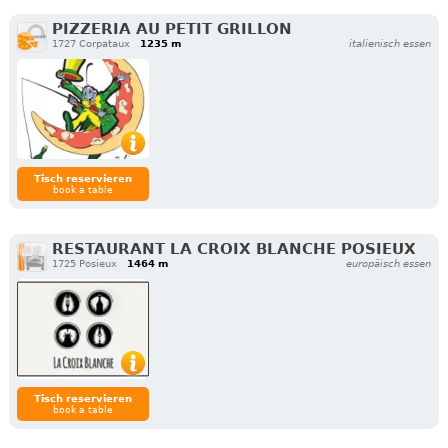
PIZZERIA AU PETIT GRILLON
1727 Corpataux
1235 m
italienisch essen
Tisch reservieren
book a table
RESTAURANT LA CROIX BLANCHE POSIEUX
1725 Posieux
1464 m
europäisch essen
Tisch reservieren
book a table