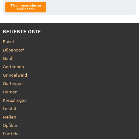
Tisch reservieren
book a table
BELIEBTE ORTE
Basel
Dübendorf
Genf
Gottlieben
Grindelwald
Güttingen
Horgen
Kreuzlingen
Liestal
Meilen
Opfikon
Pratteln