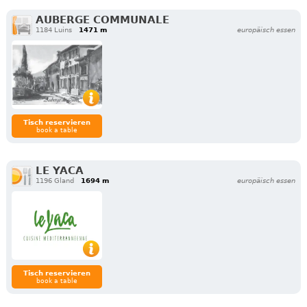
AUBERGE COMMUNALE
1184 Luins
1471 m
europäisch essen
Tisch reservieren
book a table
LE YACA
1196 Gland
1694 m
europäisch essen
Tisch reservieren
book a table