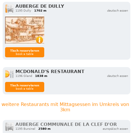
AUBERGE DE DULLY
1195 Dully
1702 m
deutsch essen
Tisch reservieren
book a table
MCDONALD'S RESTAURANT
1196 Gland
1838 m
deutsch essen
Tisch reservieren
book a table
weitere Restaurants mit Mittagsessen im Umkreis von
3km
AUBERGE COMMUNALE DE LA CLEF D'OR
1195 Bursinel
2580 m
europäisch essen