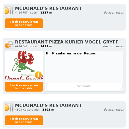
MCDONALD'S RESTAURANT
4414 Füllinsdorf
1327 m
deutsch essen
Tisch reservieren
book a table
RESTAURANT PIZZA KURIER VOGEL GRYFF
4414 Füllinsdorf
1411 m
italienisch essen
Ihr Pizzakurier in der Region
Tisch reservieren
Website
book a table
MCDONALD'S RESTAURANT
4303 Kaiseraugst
2863 m
deutsch essen
Tisch reservieren
book a table