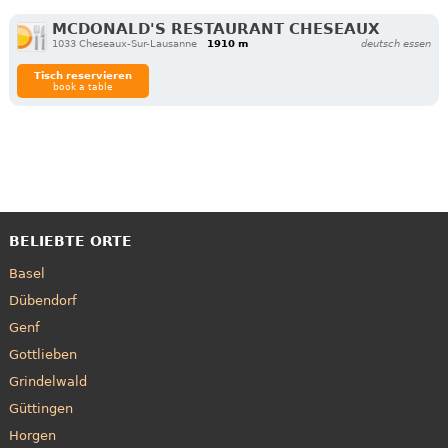
MCDONALD'S RESTAURANT CHESEAUX
1033 Cheseaux-Sur-Lausanne
1910 m
deutsch essen
Tisch reservieren
book a table
BELIEBTE ORTE
Basel
Dübendorf
Genf
Gottlieben
Grindelwald
Güttingen
Horgen