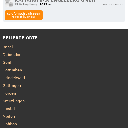
KAFIKAUFBAR ENGELBERG GMBH
6390 Engelberg
1932 m
deutsch essen
telefonisch anfragen
request by phone
BELIEBTE ORTE
Basel
Dübendorf
Genf
Gottlieben
Grindelwald
Güttingen
Horgen
Kreuzlingen
Liestal
Meilen
Opfikon