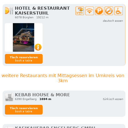
HOTEL & RESTAURANT
KAISERSTUHL
6078 Bürglen
19212 m
deutsch essen
Tisch reservieren
book a table
weitere Restaurants mit Mittagsessen im Umkreis von
3km
KEBAB HOUSE & MORE
6390 Engelberg
1694 m
türkisch essen
Tisch reservieren
book a table