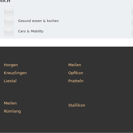
RICH
Gesund essen & kochen
Cars & Mobility
Horgen
Meilen
Kreuzlingen
Opfikon
Liestal
Pratteln
Meilen
Stallikon
Rümlang