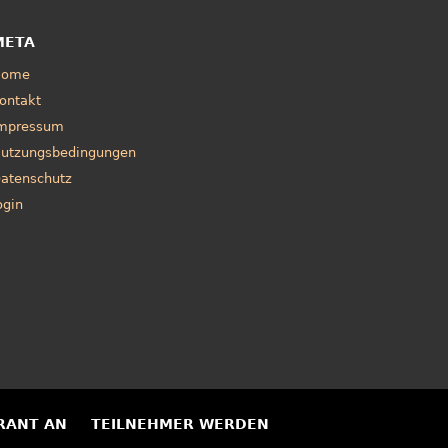
META
Home
ontakt
mpressum
utzungsbedingungen
atenschutz
ogin
RANT AN
TEILNEHMER WERDEN