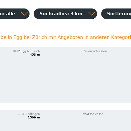
: alle
Suchradius: 3 km
Sortieru
ebe in Egg bei Zürich mit Angeboten in anderen Kategor
8132 Egg b. Zürich
italienisch essen
453 m
8133 Esslingen
deutsch essen
1509 m