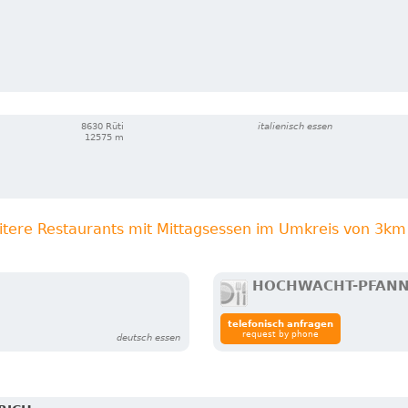
8630 Rüti
italienisch essen
12575 m
itere Restaurants mit Mittagsessen im Umkreis von 3km
HOCHWACHT-PFANN
telefonisch anfragen
request by phone
deutsch essen