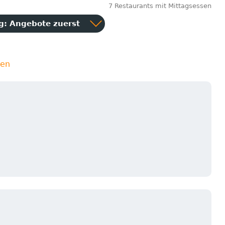
7 Restaurants mit Mittagsessen
ng:
Angebote zuerst
ien