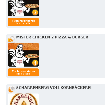
Tisch reservieren
book a table
MISTER CHICKEN 2 PIZZA & BURGER
Tisch reservieren
book a table
SCHARRENBERG VOLLKORNBÄCKEREI