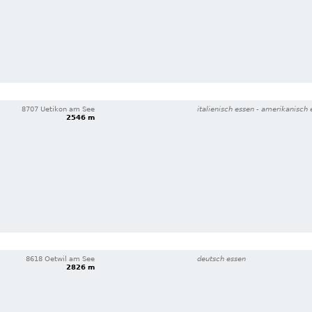
8707 Uetikon am See
italienisch essen - amerikanisch
2546 m
8618 Oetwil am See
deutsch essen
2826 m