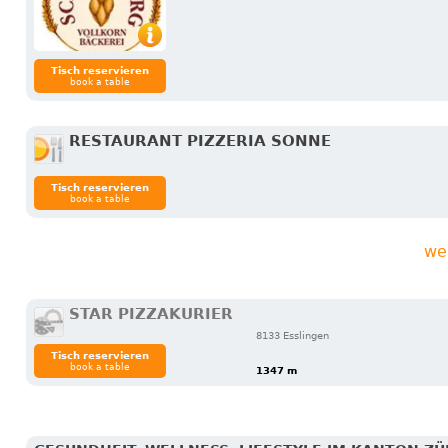
Tisch reservieren
book a table
RESTAURANT PIZZERIA SONNE
Tisch reservieren
book a table
we
STAR PIZZAKURIER
8133 Esslingen
Tisch reservieren
book a table
1347 m