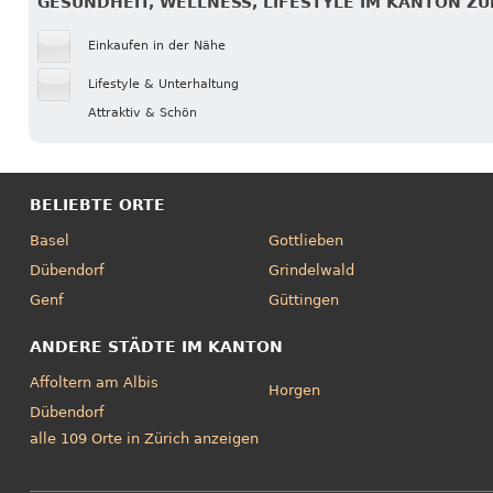
GESUNDHEIT, WELLNESS, LIFESTYLE IM KANTON ZÜ
Einkaufen in der Nähe
Lifestyle & Unterhaltung
Attraktiv & Schön
BELIEBTE ORTE
Basel
Gottlieben
Dübendorf
Grindelwald
Genf
Güttingen
ANDERE STÄDTE IM KANTON
Affoltern am Albis
Horgen
Dübendorf
alle 109 Orte in Zürich anzeigen