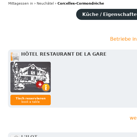
Mittagessen
in
›
Neuchâtel
›
Corcelles-Cormondrèche
Küche / Eigenschaften
Betriebe i
HÔTEL RESTAURANT DE LA GARE
Tisch reservieren
book a table
we