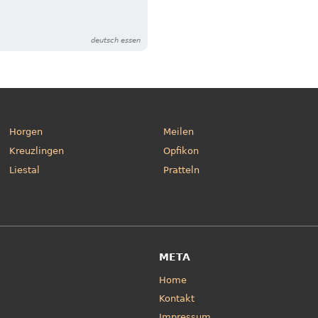
deutsch essen
Horgen
Meilen
Kreuzlingen
Opfikon
Liestal
Pratteln
META
Home
Kontakt
Impressum