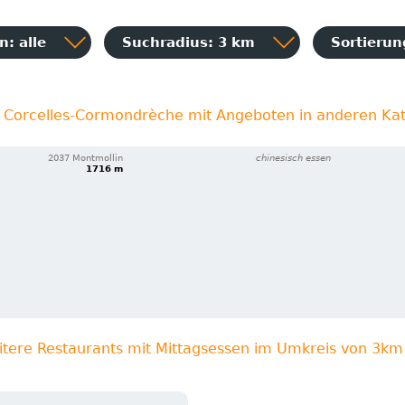
: alle
Suchradius: 3 km
Sortieru
n Corcelles-Cormondrèche mit Angeboten in anderen Ka
2037 Montmollin
chinesisch essen
1716 m
itere Restaurants mit Mittagsessen im Umkreis von 3km