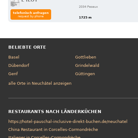
L'ILOT
2034 Peseux
telefonisch anfragen
request by phone
1725 m
BELIEBTE ORTE
Basel
Gottlieben
Dübendorf
Grindelwald
Genf
Güttingen
alle Orte in Neuchâtel anzeigen
RESTAURANTS NACH LÄNDERKÜCHEN
https://hotel-pauschal-inclusive-direkt-buchen.de/neuchatel
China Restaurant in Corcelles-Cormondrèche
Italiener in Corcelles-Cormondrèche