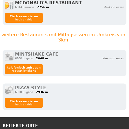
MCDONALD'S RESTAURANT
6814 Lamone
2756 m
deutsch essen
Tisch reservieren
book a table
weitere Restaurants mit Mittagsessen im Umkreis von
3km
MINTSHAKE CAFÉ
6900 Lugano
2048 m
italienisch essen
telefonisch anfragen
request by phone
PIZZA STYLE
6900 Lugano
2936 m
Tisch reservieren
book a table
BELIEBTE ORTE