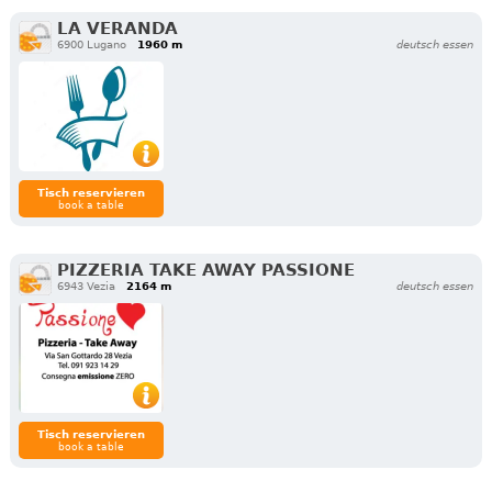
LA VERANDA
6900 Lugano
1960 m
deutsch essen
Tisch reservieren
book a table
PIZZERIA TAKE AWAY PASSIONE
6943 Vezia
2164 m
deutsch essen
Tisch reservieren
book a table