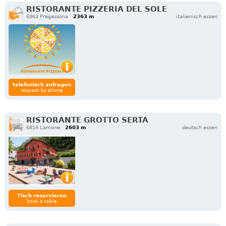
RISTORANTE PIZZERIA DEL SOLE
6963 Pregassona
2363 m
italienisch essen
telefonisch anfragen
request by phone
RISTORANTE GROTTO SERTA
6814 Lamone
2603 m
deutsch essen
Tisch reservieren
book a table