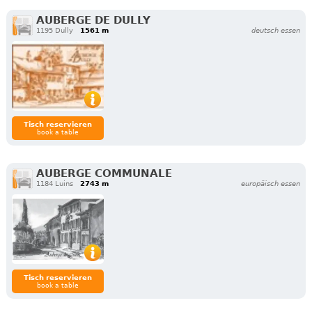
AUBERGE DE DULLY
1195 Dully
1561 m
deutsch essen
Tisch reservieren
book a table
AUBERGE COMMUNALE
1184 Luins
2743 m
europäisch essen
Tisch reservieren
book a table