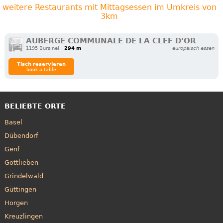
weitere Restaurants mit Mittagsessen im Umkreis von
3km
AUBERGE COMMUNALE DE LA CLEF D'OR
1195 Bursinel
294 m
europäisch essen
Tisch reservieren
book a table
BELIEBTE ORTE
Basel
Dübendorf
Genf
Gottlieben
Grindelwald
Güttingen
Horgen
Kreuzlingen