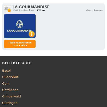
LA GOURMANDISE
2043 Boudevilliers
777 m
deutsch essen
Tisch reservieren
book a table
BELIEBTE ORTE
Basel
Dübendorf
Genf
Gottlieben
Grindelwald
Güttingen