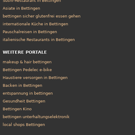
Sushi-Restaurant in Bettingen
Asiate in Bettingen
bettingen sicher glutenfrei essen gehen
internationale Küche in Bettingen
Pauschalreisen in Bettingen
italienische Restaurants in Bettingen
WEITERE PORTALE
makeup & hair bettingen
Bettingen Pedelec e-bike
Haustiere versorgen in Bettingen
Backen in Bettingen
entspannung in bettingen
Gesundheit Bettingen
Bettingen Kino
bettingen unterhaltungselektronik
local shops Bettingen