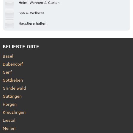
Heim, Wohnen & Garten
Spa & Wellness
Haustiere halten
BELIEBTE ORTE
Basel
Dübendorf
Genf
Gottlieben
Grindelwald
Güttingen
Horgen
Kreuzlingen
Liestal
Meilen