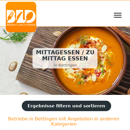
≡
MITTAGESSEN / ZU
MITTAG ESSEN
in Bettingen
Ergebnisse filtern und sortieren
Betriebe in Bettingen mit Angeboten in anderen
Kategorien