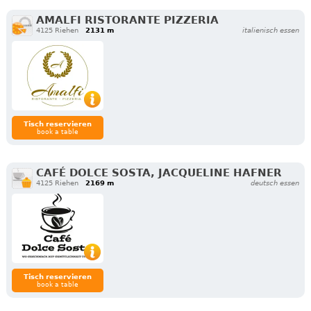
AMALFI RISTORANTE PIZZERIA
4125 Riehen
2131 m
italienisch essen
Tisch reservieren
book a table
CAFÉ DOLCE SOSTA, JACQUELINE HAFNER
4125 Riehen
2169 m
deutsch essen
Tisch reservieren
book a table