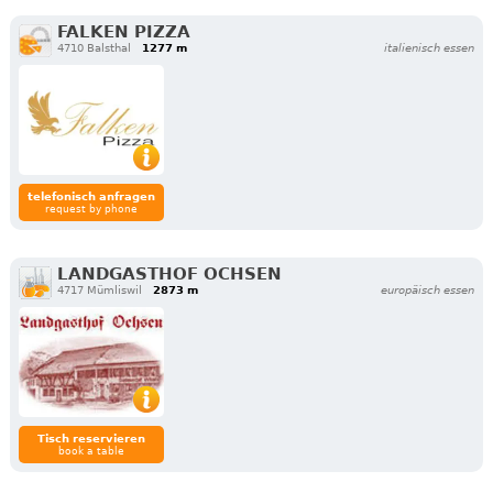
FALKEN PIZZA
4710 Balsthal
1277 m
italienisch essen
telefonisch anfragen
request by phone
LANDGASTHOF OCHSEN
4717 Mümliswil
2873 m
europäisch essen
Tisch reservieren
book a table