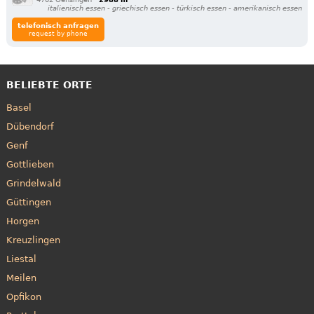
italienisch essen - griechisch essen - türkisch essen - amerikanisch essen
telefonisch anfragen
request by phone
BELIEBTE ORTE
Basel
Dübendorf
Genf
Gottlieben
Grindelwald
Güttingen
Horgen
Kreuzlingen
Liestal
Meilen
Opfikon