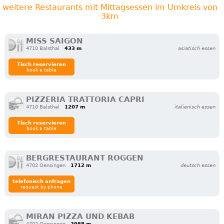
weitere Restaurants mit Mittagsessen im Umkreis von
3km
MISS SAIGON
4710 Balsthal
433 m
asiatisch essen
Tisch reservieren
book a table
PIZZERIA TRATTORIA CAPRI
4710 Balsthal
1207 m
italienisch essen
Tisch reservieren
book a table
BERGRESTAURANT ROGGEN
4702 Oensingen
1712 m
deutsch essen
telefonisch anfragen
request by phone
MIRAN PIZZA UND KEBAB
4702 Oensingen
2988 m