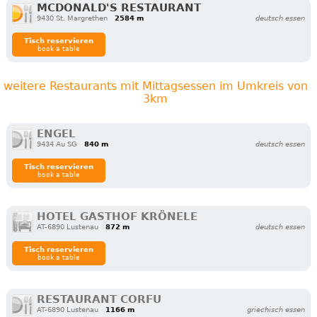
MCDONALD'S RESTAURANT
9430 St. Margrethen
2584 m
deutsch essen
Tisch reservieren
book a table
weitere Restaurants mit Mittagsessen im Umkreis von
3km
ENGEL
9434 Au SG
840 m
deutsch essen
Tisch reservieren
book a table
HOTEL GASTHOF KRÖNELE
AT-6890 Lustenau
872 m
deutsch essen
Tisch reservieren
book a table
RESTAURANT CORFU
AT-6890 Lustenau
1166 m
griechisch essen