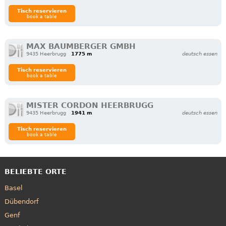
Tisch reservieren
book a table
MAX BAUMBERGER GMBH
9435 Heerbrugg
1775 m
deutsch essen
Tisch reservieren
book a table
MISTER CORDON HEERBRUGG
9435 Heerbrugg
1941 m
deutsch essen
Tisch reservieren
book a table
BELIEBTE ORTE
Basel
Dübendorf
Genf