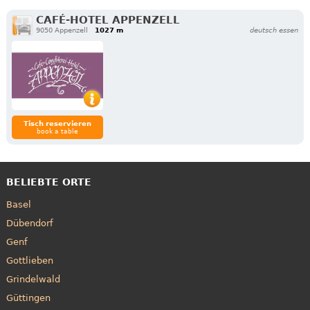
CAFÉ-HOTEL APPENZELL
9050 Appenzell
1027 m
deutsch essen
Tisch reservieren
book a table
BELIEBTE ORTE
Basel
Dübendorf
Genf
Gottlieben
Grindelwald
Güttingen