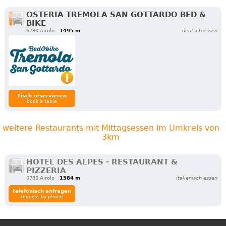
OSTERIA TREMOLA SAN GOTTARDO BED &
BIKE
6780 Airolo
1495 m
deutsch essen
Tisch reservieren
book a table
weitere Restaurants mit Mittagsessen im Umkreis von
3km
HOTEL DES ALPES - RESTAURANT &
PIZZERIA
6780 Airolo
1584 m
italienisch essen
telefonisch anfragen
request by phone