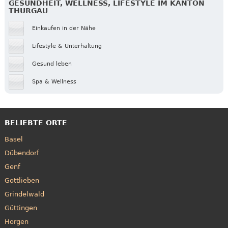
GESUNDHEIT, WELLNESS, LIFESTYLE IM KANTON
THURGAU
Einkaufen in der Nähe
Lifestyle & Unterhaltung
Gesund leben
Spa & Wellness
BELIEBTE ORTE
Basel
Dübendorf
Genf
Gottlieben
Grindelwald
Güttingen
Horgen